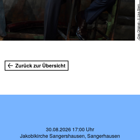
uer
»Das Original« © Lisa Ste
Zurück zur Übersicht
30.08.2026 17:00 Uhr
Jakobikirche Sangershausen, Sangerhausen