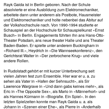
Rayk Gaida ist in Berlin geboren. Nach der Schule
absolvierte er eine Ausbildung zum Elektromechaniker,
arbeitete dann unter anderem als Postbote, Hausmeister
und Elektromechaniker und holte nebenbei das Abitur auf
der Volkshochschule nach. Von 1990-1994 studierte er
Schauspiel an der Hochschule für Schauspielkunst »Ernst
Busch« in Berlin. Engagements führten ihn ans Hans-Otto-
Theater Potsdam, ans neue theater Halle und ans Theater
Baden-Baden. Er spielte unter anderem Buckingham in
»Richard III.«, Heydrich in »Die Wannseekonferenz«, den
Gerichtsrat Walter in »Der zerbrochene Krug« und viele
andere Rollen.
In Rudolstadt gehört er mit kurzer Unterbrechung seit
vielen Jahren fest zum Ensemble. Hier war er u. a. zu
sehen als Vater in »Hafen der Sehnsucht«, als Sir
Lawrence Wargrave in »Und dann gabs keines mehr«, als
Eric in »The Opposite Sex«, als Mario in »Männerhort« und
als Hannes Kürmann in »Biografie. Ein Spiel«. In den
letzten Spielzeiten konnte man Rayk Gaida u. a. als
Johann in »Szenen einer Ehe«, als Pierre in »Anderhalb