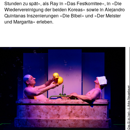
Stunden zu spät«, als Ray in »Das Festkomitee«, in »Die
Wiedervereinigung der beiden Koreas« sowie in Alejandro
Quintanas Inszenierungen »Die Bibel« und »Der Meister
und Margarita« erleben.
ern
»Das Ei ist hart« © Anke Neugeba