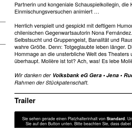
Partnerin und kongeniale Schauspielkollegin, die 
Einmischungsversuchen animiert …
Herrlich verspielt und gespickt mit deftigem Humo
chilenischen Gegenwartsautorin Nona Fernández. 
Selbstsucht und Gruppengeist, Banalität und Raus
wahre Größe. Denn: Totgeglaubte leben länger. Di
Hommage an die unsterbliche Welt des Theaters 
überhaupt. Molière ist tot? Ach, was! Es lebe Moli
Wir danken der
Volksbank eG Gera • Jena • Ru
Rahmen der Stückpatenschaft.
Trailer
Sie sehen gerade einen Platzhalterinhalt von
Standard
. U
Sie auf den Button unten. Bitte beachten Sie, dass dabe