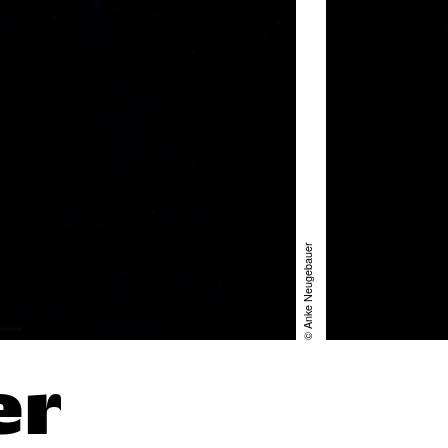
© Anke Neugebauer
er