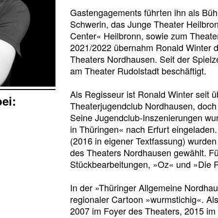
Gastengagements führten ihn als Büh
Schwerin, das Junge Theater Heilbro
Center« Heilbronn, sowie zum Theater 
2021/2022 übernahm Ronald Winter di
Theaters Nordhausen. Seit der Spielzei
am Theater Rudolstadt beschäftigt.
Als Regisseur ist Ronald Winter seit ü
bei:
Theaterjugendclub Nordhausen, doch 
Seine Jugendclub-Inszenierungen wur
in Thüringen« nach Erfurt eingeladen
(2016 in eigener Textfassung) wurden 
des Theaters Nordhausen gewählt. Für
Stückbearbeitungen, »Oz« und »Die Rä
In der »Thüringer Allgemeine Nordhau
regionaler Cartoon »wurmstichig«. Als
2007 im Foyer des Theaters, 2015 i