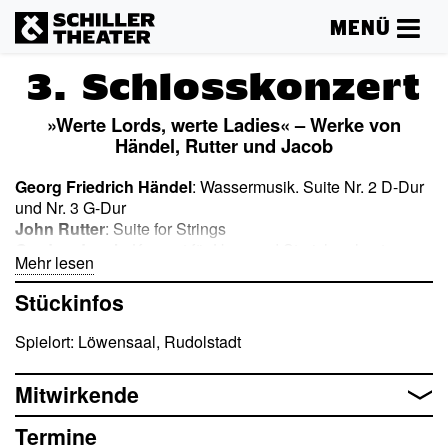
MENÜ
3. Schlosskonzert
»Werte Lords, werte Ladies« – Werke von
Händel, Rutter und Jacob
Georg Friedrich Händel
: Wassermusik. Suite Nr. 2 D-Dur
und Nr. 3 G-Dur
John Rutter
: Suite for Strings
Gordon Jacob
: Konzert für Horn und Streichorchester
Mehr lesen
Stückinfos
Spielort: Löwensaal, Rudolstadt
Mitwirkende
Termine