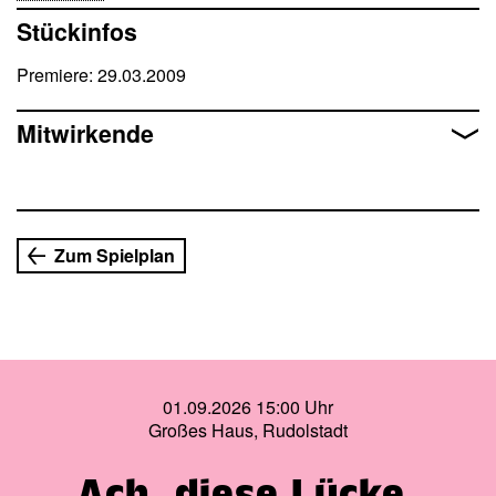
sind dabei ein bisschen weise, aber kein bisschen leise.
Stückinfos
Und im Handumdrehen ist aus dem eigentlich letzten
gemeinsamen Liederabend »Aber schön war es doch« der
Premiere: 29.03.2009
beiden Rudolstädter Urgesteine der vorletzte geworden.
Spieldauer: 2h 25
Mitwirkende
Zum Spielplan
01.09.2026 15:00 Uhr
Großes Haus, Rudolstadt
Ach, diese Lücke,