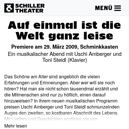
MENÜ
Auf einmal ist die
Welt ganz leise
Premiere am 29. März 2009, Schminkkasten
Ein musikalischer Abend mit Uschi Amberger und
Toni Steidl (Klavier)
Das Schöne am Alter sind angeblich die vielen
Erfahrungen und Erinnerungen. Aber wer will sie noch
hören? Hat man sie nicht schon tausendmal erzählt und
die Mitmenschen sind nur zu höflich, einen darauf
hinzuweisen? In ihrem neuen musikalischen Programm
preisen Uschi Amberger und Toni Steidl schmunzelnden
Auges den zweiten, so kostbaren Abschnitt des Lebens.
Mit Liedern und Geschichten erzählen sie von
Vergangenem, aber auch von ihren Zukunftsträumen und
Mehr lesen