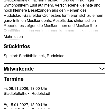
Symphonikern Lust auf mehr. Verschiedene kleinste und
noch kleinere Besetzungen aus den Reihen des
Rudolstadt-Saalfelder Orchesters formieren sich zu einem
ganz intimen Musikerlebnis. Abseits des sinfonischen
Repertoires zeigen die Musikerinnen und Musiker ihre
Qualitäten im eng verflochtenen kammermusikalischen
Zusammenspiel. Wie bei keinem anderen Format sonst in
Mehr lesen
der Musik ist eine enge, spielerische Kommunikation
Stückinfos
untereinander der Schlüssel für gelungene Kammermusik.
Dass die Thüringer Symphoniker alle nicht nur im großen
Spielort: Stadtbibliothek, Rudolstadt
Apparat funktionieren, sondern auch mit feinsinnigen Solo-
Auftritten glänzen können, davon können Sie sich in
unseren Kammerkonzerten überzeugen.
Mitwirkende
Termine
Fr, 06.11.2026, 18:00 Uhr
Stadtbibliothek, Rudolstadt
Fr, 15.01.2027, 18:00 Uhr