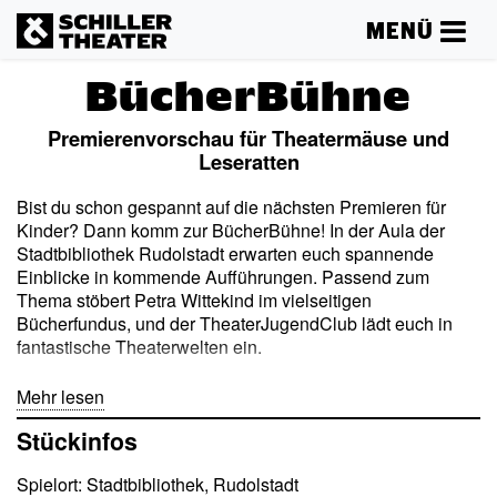
MENÜ
BücherBühne
Premierenvorschau für Theatermäuse und
Leseratten
Bist du schon gespannt auf die nächsten Premieren für
Kinder? Dann komm zur BücherBühne! In der Aula der
Stadtbibliothek Rudolstadt erwarten euch spannende
Einblicke in kommende Aufführungen. Passend zum
Thema stöbert Petra Wittekind im vielseitigen
Bücherfundus, und der TheaterJugendClub lädt euch in
fantastische Theaterwelten ein.
Termine
Mehr lesen
15.09.2026,
Auf Trommelsafari
– Kinderliederkonzert (3+)
Stückinfos
03.11.2026,
Pinocchio
(5+)
16.02.2027,
Max und Moritz
– Familienkonzert (5+)
Spielort: Stadtbibliothek, Rudolstadt