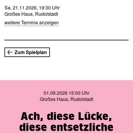
Drama über Mitläufertum, Verlustängste und die
Verführbarkeit der Kunst. Das mitreißende Musical zeigt,
Sa, 21.11.2026, 19:30 Uhr
wie eine Gesellschaft feiert, während sie in den Abgrund
Großes Haus, Rudolstadt
taumelt. Alle sehen zu, bis es zu spät ist …
weitere Termine anzeigen
Zum Spielplan
01.09.2026 15:00 Uhr
Großes Haus, Rudolstadt
Ach, diese Lücke,
diese entsetzliche