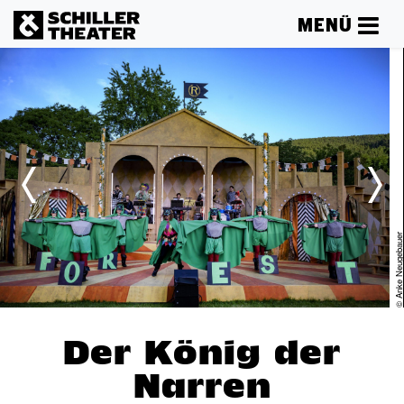
MENÜ
er
© Anke Neugebau
Der König der
Narren