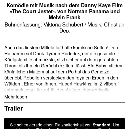
Komödie mit Musik nach dem Danny Kaye Film
»The Court Jester« von Norman Panama und
Melvin Frank
Bühnenfassung: Viktoria Schubert / Musik: Christian
Deix
Auch das finstere Mittelalter hatte komische Seiten! Den
Hofnarren sei Dank. Tyrann Roderick, der die gesamte
Königsfamilie abmurkste, sitzt sicher auf dem geraubten
Thron, bis ihn ein Gerücht erzittern lässt: Ein Baby mit dem
königlichen Muttermal auf dem Po hat das Gemetzel
überlebt. Rebellen verstecken den royalen Erben in den
Wäldern. Einer von ihnen, Hubert Hawkins, im Zivilberuf
Jahrmarktsgaukler, erhält den Auftrag, das wertvolle
Kleinkind vor dem Despoten in Sicherheit zu bringen. Er
Mehr lesen
schlüpft in die Rolle des Spaßmachers Giacomo und
Trailer
avanciert am Hofe zum »König der Narren«. Die Pläne zur
Rückeroberung des Throns könnten kaum besser laufen,
wäre da nicht noch Lord Ravenhurst, ein Minister
Sie sehen gerade einen Platzhalterinhalt von
Standard
. Um
Rodericks, der glaubt, in Hawkins seinen Auftragskiller vor