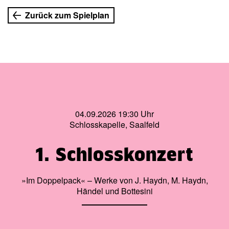
Wir entscheiden in der Regel kurzfristig, ob eine
Zurück zum Spielplan
Veranstaltung wetterbedingt abgesagt werden muss. In
diesem Fall werden wir Sie zeitnah auf der Startseite
unserer Website informieren.
___________
Weitere INFORMATIONEN zu unseren Sommer-Open-
Airs, wie zu Parkmöglichkeiten, Busanfahrt & Co., finden
Sie HIER.
04.09.2026 19:30 Uhr
Schlosskapelle, Saalfeld
1. Schlosskonzert
»Im Doppelpack« – Werke von J. Haydn, M. Haydn,
Händel und Bottesini