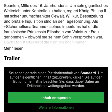
Spanien, Mitte des 16. Jahrhunderts: Um sein gigantisches
Weltreich unter Kontrolle zu halten, regiert König Philipp II.
mit schier unumschränkter Gewalt. Willkür, Bespitzelung
und brutale Inquisition sind an der Tagesordnung. Als
»Sicherheitsmaßnahme« seines Imperiums hat er die
französische Prinzessin Elisabeth von Valois zur Frau
genommen – obwohl sie seinem Sohn versprochen war.
Doch Don Karlos liebt die Königin noch immer,
wohlwissend, dass die heimliche Leidenschaft zu seiner
Mehr lesen
Stiefmutter ihm wie ihr den Kopf kosten kann. Sein
Trailer
Jugendfreund Marquis von Posa hat andere Ziele. Seiner
Zeit voraus, treiben ihn hehre politische Ideen anstatt
romantische Gefühle: In den niederländischen Provinzen
Sie sehen gerade einen Platzhalterinhalt von
Standard
. Um
ist ein Aufstand im Gange. Um dort seine Vision von einem
auf den eigentlichen Inhalt zuzugreifen, klicken Sie auf den
gerechteren Staat zu verwirklichen, braucht er Karlos an
Button unten. Bitte beachten Sie, dass dabei Daten an
seiner Seite. Umsonst, Philipp II. weist den Versuch des
Drittanbieter weitergegeben werden.
Prinzen, politische Entscheidungsmacht zu erhalten,
eiskalt zurück. Posas ehrgeizige Pläne scheitern in einem
Inhalt entsperren
Wechselspiel aus Liebes- und Eifersuchtsdramen und an
den Winkelzügen der Karrieristen in Heer und Kirche. Was
Weitere Informationen
wird nun aus dem Kampf für Freiheit, Toleranz und