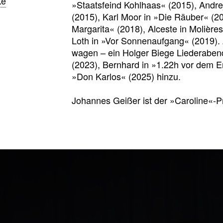
ke
»Staatsfeind Kohlhaas« (2015), Andre
(2015), Karl Moor in »Die Räuber« (2
Margarita« (2018), Alceste in Molièr
Loth in »Vor Sonnenaufgang« (2019). Z
wagen – ein Holger Biege Liederaben
(2023), Bernhard in »1.22h vor dem 
»Don Karlos« (2025) hinzu.
Johannes Geißer ist der »Caroline«-P