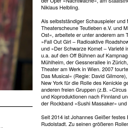
der Oper »Nachtwache«, am Staatsthe
Niklaus Helbling.
Als selbstständiger Schauspieler und
Theaterscheune Teutleben e.V. und M
Ost«, arbeitete er unter anderem am 
»Fall Out Girl – Radioaktive Roadshow
und »Der Schwarze Komet – Varieté in
u.a. auf den Off Bühnen auf Kampnag
Mühlheim, der Gessnerallee in Zürich,
Theater am Werk in Wien. 2007 tourt
Das Musical« (Regie: David Gilmore),
New York für die Rolle des Kenickie g
anderen freien Gruppen (z.B. »Circus 
und Koproduktionen nach Finnland un
der Rockband »Sushi Massaker« und i
Seit 2014 ist Johannes Geißer festes 
Rudolstadt. Zu seinen größeren Rolle