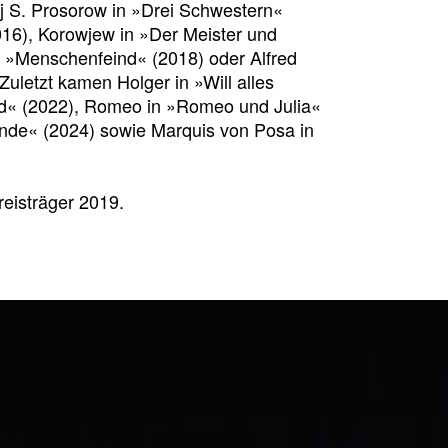
j S. Prosorow in »Drei Schwestern«
016), Korowjew in »Der Meister und
es »Menschenfeind« (2018) oder Alfred
uletzt kamen Holger in »Will alles
d« (2022), Romeo in »Romeo und Julia«
Ende« (2024) sowie Marquis von Posa in
reisträger 2019.