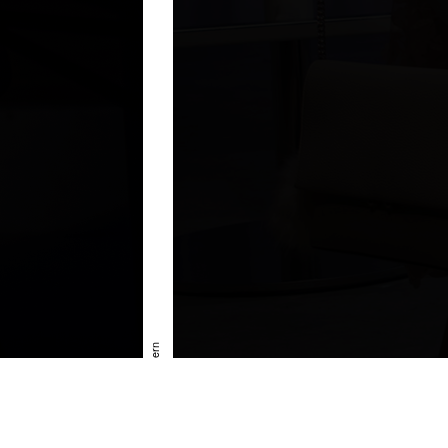
»Der dressierte Mann« © Lisa Stern