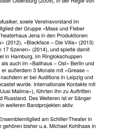
ater Oldenburg (2009), in der Regie von
 Musiker, sowie Vereinsvorstand im
itglied der Gruppe »Mass und Fieber
Theaterhaus Jena in den Produktionen
« (2012), »Blackface – Die Villa« (2013)
 17 Szenen« (2014), und spielte damit
el in Hamburg, im Ringlokschuppen
 als auch im »Ballhaus – Ost« Berlin und
e er außerdem 3 Monate mit »Grease –
 nachdem er bei Auditions in Leipzig und
ecastet wurde. Internationale Kontakte mit
Uusi Mailma«), führten Ihn zu Auftritten
d Russland. Des Weiteren ist er Sänger
n weiteren Bandprojekten aktiv.
Ensemblemitglied am Schiller-Theater in
n gehören bisher u.a. Michael Kohlhaas in