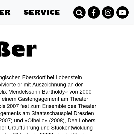
ER
SERVICE
ßer
ngischen Ebersdorf bei Lobenstein
vierte er mit Auszeichnung an der
elix Mendelssohn Bartholdy« von 2000
d einem Gastengagement am Theater
 bis 2007 fest zum Ensemble des Theater
agements am Staatsschauspiel Dresden
2007) und »Othello« (2008), Dea Lohers
 der Uraufführung und Stückentwicklung