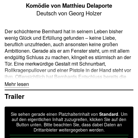
Komödie von Matthieu Delaporte
Deutsch von Georg Holzer
Der schüchterne Bernhard hat in seinem Leben bisher
wenig Glück und Erfüllung gefunden – keine Liebe,
beruflich unzufrieden, auch ansonsten keine großen
Ambitionen. Gerade als er am Fenster steht, um mit allem
endgültig Schluss zu machen, klingelt es stürmisch an der
Tür. Eine merkwürdige Gestalt mit Schnurrbart,
Rollkragenpullover und einer Pistole in der Hand steht vor
ihm. Offensichtlich hat Bernhards Entschluss bereits die
übernatürliche Instanz zur »Abwicklung des
Mehr lesen
Lebensendes«, den Tod persönlich, mobilisiert. Dieser hat
Trailer
sich allerdings im Stockwerk geirrt, und auch sonst scheint
der Mann alles andere als ein Profi zu sein: Es ist sein
erster Arbeitstag. Zwischen den beiden Widersachern
Sie sehen gerade einen Platzhalterinhalt von
Standard
. Um
entspinnt sich ein aberwitziger Dialog über Daseinsgründe
auf den eigentlichen Inhalt zuzugreifen, klicken Sie auf den
und Motive und die immerwährende Anwesenheit des
Button unten. Bitte beachten Sie, dass dabei Daten an
großen Unbekannten mitten im Leben.
Drittanbieter weitergegeben werden.