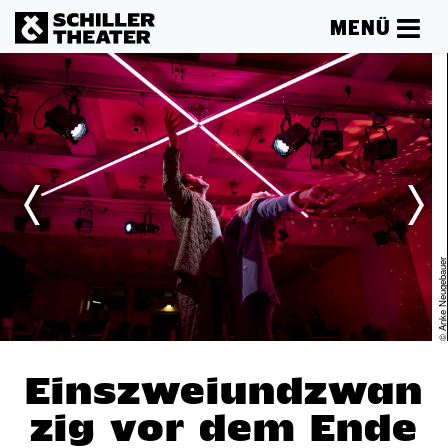
MENÜ
er
© Anke Neugebaue
Einszweiundzwan
zig vor dem Ende