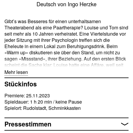
Deutsch von Ingo Herzke
Gibt’s was Besseres für einen unterhaltsamen
Theaterabend als eine Paartherapie? Louise und Tom sind
seit mehr als 10 Jahren verheiratet. Eine Viertelstunde vor
jeder Sitzung mit ihrer Psychologin treffen sich die
Eheleute in einem Lokal zum Beruhigungsdrink. Beim
»Warm up« diskutieren sie über den Stand, um nicht zu
sagen »Missstand«, ihrer Beziehung. Auf den ersten Blick
scheint die Sache klar: Louise hatte eine Affäre, weil seit
geraumer Zeit im Ehebett Lustflaute herrscht. Aber ist das
Mehr lesen
bereits das ganze Problem? Die Treffen mit der
Stückinfos
Therapeutin machen deutlich: Beide kehrten zu vieles zu
lange unter den Teppich und die Verletzungen sitzen tiefer
Premiere: 25.11.2023
als vermutet. Louise und Tom sind so grundverschieden,
Spieldauer: 1 h 20 min / keine Pause
dass man sich fragt, wie sie überhaupt zueinanderfinden
Spielort: Rudolstadt, Schminkkasten
und es so lange miteinander aushalten konnten? Sie ist
lebenshungrig, er neigt zur Melancholie. Sie trinkt
Weißwein, er Bier. Als Ärztin in der Gerontologie ist Louise
Pressestimmen
aufs Älterwerden spezialisiert, er dagegen als –