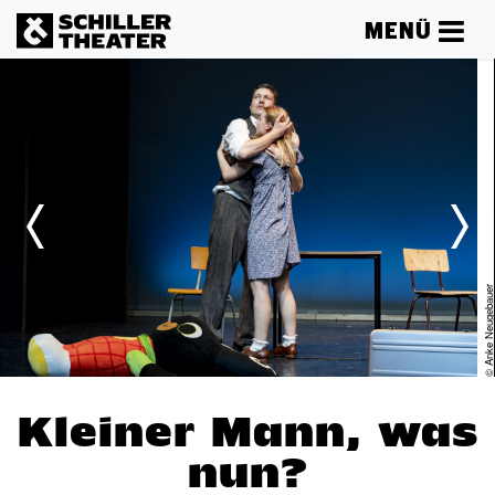
MENÜ
er
© Anke Neugebau
Kleiner Mann, was
nun?