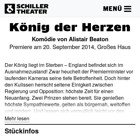
MENÜ
König der Herzen
Komödie von Alistair Beaton
Premiere am 20. September 2014, Großes Haus
Der König liegt im Sterben – England befindet sich im
Ausnahmezustand! Zwar heuchelt der Premierminister vor
laufenden Kameras seine tiefe Betroffenheit. Doch hinter
den Kulissen herrscht seltene Einigkeit zwischen
Regierung und Opposition: höchste Zeit für einen
Neuanfang. Zwei Prinzen stehen bereit. Sie genießen
höchste Sympathiewerte, gelten als bürgernah, weltoffen
und modern. Und lassen sich vermutlich leicht vor den
dreckigen Karren der Politik spannen. Allerdings herrscht
Mehr lesen
blankes Entsetzen, als der ältere, Richard, eine
Stückinfos
überraschende Neuigkeit verkündet: Er hat sich in eine
Muslimin namens Nasreen verliebt und denkt nun ernsthaft