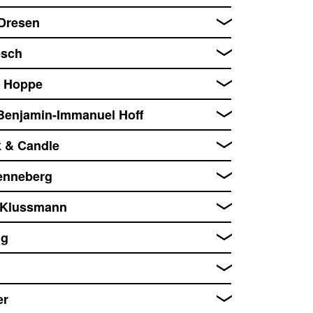
 Dresen
esch
g Hoppe
. Benjamin-Immanuel Hoff
k & Candle
Renneberg
n Klussmann
ig
g
er