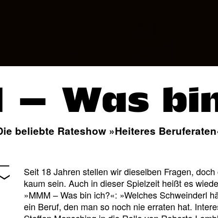
– Was bin
Die beliebte Rateshow »Heiteres Beruferaten
Seit 18 Jahren stellen wir dieselben Fragen, doc
kaum sein. Auch in dieser Spielzeit heißt es wied
»MMM – Was bin ich?«: »Welches Schweinderl hä
ein Beruf, den man so noch nie erraten hat. Interes
Steffen Mensching in die Rolle von Roberto Lembk