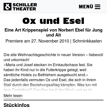
MENÜ
Ox und Esel
Eine Art Krippenspiel von Norbert Ebel für Jung
und Alt
Premiere am 27. November 2010 | Schminkkasten
Die alte Weihnachtsgeschichte in neuer Version – liebevoll
und urkomisch!
»Maria und Josef stecken im Einkaufschaos fest. Sie
haben ihr Kind nur in die Futterkrippe gelegt, weil
sämtliche Hotels zu Bethlehem ausgebucht sind.«
Das jedenfalls vermuten Ox und Esel, die sich in ihrem
Stall durch den Beziehungsalltag kämpfen. Was tun mit
dem Findelkind? Draußen heult der Wind, und es ist
lausekalt! Das Baby quäkt, macht das Heu nass und hat
Mehr lesen
ständig Hunger! »Und wenn es nun doch das Jesuskind
Stückinfos
ist?« Nach lautstarken Disputen einigen sich die zwei