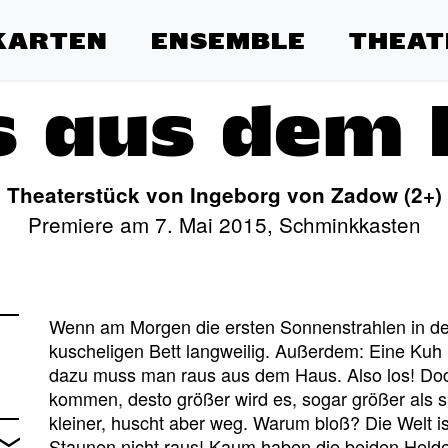
KARTEN
ENSEMBLE
THEAT
s aus dem 
Theaterstück von Ingeborg von Zadow (2+)
Premiere am 7. Mai 2015, Schminkkasten
Wenn am Morgen die ersten Sonnenstrahlen in der
kuscheligen Bett langweilig. Außerdem: Eine Kuh 
dazu muss man raus aus dem Haus. Also los! Doc
kommen, desto größer wird es, sogar größer als si
kleiner, huscht aber weg. Warum bloß? Die Welt 
Staunen nicht raus! Kaum haben die beiden Held