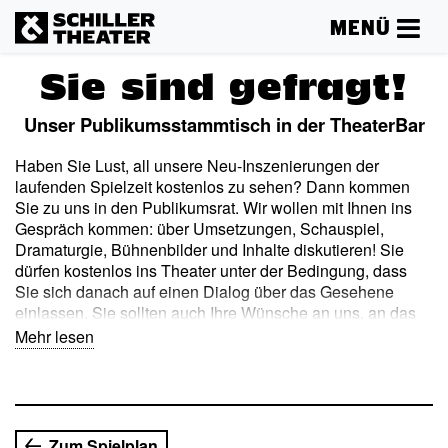
MENÜ
Sie sind gefragt!
Unser Publikumsstammtisch in der TheaterBar
Haben Sie Lust, all unsere Neu-Inszenierungen der
laufenden Spielzeit kostenlos zu sehen? Dann kommen
Sie zu uns in den Publikumsrat. Wir wollen mit Ihnen ins
Gespräch kommen: über Umsetzungen, Schauspiel,
Dramaturgie, Bühnenbilder und Inhalte diskutieren! Sie
dürfen kostenlos ins Theater unter der Bedingung, dass
Sie sich danach auf einen Dialog über das Gesehene
einlassen. Sie sollten auch Ihre Wünsche an uns, an das
Theater, äußern. Und wenn Sie wollen, können Sie sogar
Mehr lesen
eine Publikumskritik schreiben. In dieser Gemeinschaft
kommen Menschen unterschiedlichen Alters zusammen
und setzen sich mit ihrem Theater (dem Rudolstädter
Theater) auseinander.
Zum Spielplan