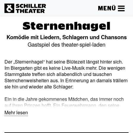
MENÜ
Sternenhagel
Komödie mit Liedern, Schlagern und Chansons
Gastspiel des theater-spiel-laden
Der „Sternenhagel“ hat seine Blütezeit längst hinter sich.
Im Biergarten gibt es keine Live-Musik mehr. Die wenigen
Stammgäste treffen sich allabendlich und tauschen
Sternchenweisheiten aus. In Erinnerung an damals trällern
sie hin und wieder alte Schlager:
Ein in die Jahre gekommenes Mädchen, das immer noch
auf ihren Prinzen hofft. Ein Feuerwehrmann, den seine
Frau verlassen hat. Ein Akkordeonspieler, der nur noch auf
Mehr lesen
Beerdigungen musiziert. Mittendrin die Wirtin, die sich mit
Astrologie beschäftigt. Als ein Fremder auftaucht, flammen
Hoffnungen auf, den „Sternenhagel“ im neuen Glanz