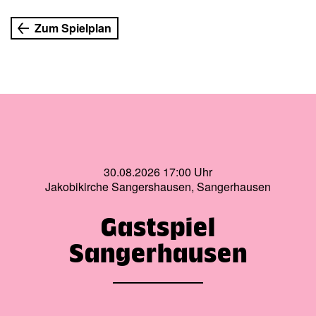
erstrahlen zu lassen…
Zum Spielplan
Der theater-spiel-laden brachte die selbstentwickelte
musikalische Komödie „Sternenhagel“
2013 im Hof der Thüringer Bauernhäuser zur
Sommertheater-Uraufführung. Nunmehr ist die erfolgreiche
Inszenierung auch im Schminkkasten zu sehen.
Regie / Ausstattung:
Charlotte Kummerow
Es spielen:
Ursula Jahn (Wirtin), Michaela Hanke
30.08.2026 17:00 Uhr
(Dorfschöne), Frank Grünert (Feuerwehrmann), Wolfgang
Jakobikirche Sangershausen, Sangerhausen
Frank (Akkordeonspieler) und Jens Bähring (Fremder)
Gastspiel
Sangerhausen