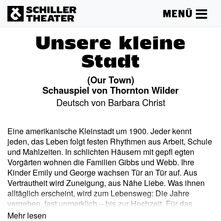
MENÜ
Unsere kleine
Stadt
(Our Town)
Schauspiel von Thornton Wilder
Deutsch von Barbara Christ
Eine amerikanische Kleinstadt um 1900. Jeder kennt
jeden, das Leben folgt festen Rhythmen aus Arbeit, Schule
und Mahlzeiten. In schlichten Häusern mit gepfl egten
Vorgärten wohnen die Familien Gibbs und Webb. Ihre
Kinder Emily und George wachsen Tür an Tür auf. Aus
Vertrautheit wird Zuneigung, aus Nähe Liebe. Was ihnen
alltäglich erscheint, wird zum Lebensweg: Die Jahre
vergehen, fast unmerklich – bis zur Hochzeit. Für das
große Glück der beiden bleibt wenig Zeit. Erst im
Mehr lesen