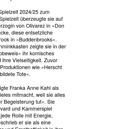
Spielzeit 2024/25 zum
Spielzeit überzeugte sie auf
rzogin von Olivarez in »Don
ücke, diese entsetzliche
rook in »Buddenbrooks«.
minkkasten zeigte sie in der
obeweis« ihr komisches
 ihre Vielseitigkeit. Zuvor
 Produktionen wie »Herscht
ildete Tote«.
igte Franka Anne Kahl als
ieles mitmacht, weil sie alles
 Begeisterung tut«. Sie
evard und Kammerspiel
jede Rolle mit Energie,
chrieb er sie als eine
r und Ernsthaftigkeit in ihre