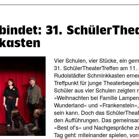
bindet: 31. SchülerThe
kasten
Vier Schulen, vier Stücke, ein g
31. SchülerTheaterTreffen am 11. 
Rudolstädter Schminkkasten erneu
Treffpunkt für junge Theaterbegei
Schüler aus vier Schulen zeigten 
»Weihnachten bei Familie Lampens
Wunderland« und »Frankenstein«, w
sein kann. Doch das SchülerTheater
den Aufführungen. Das gemeinsa
»Best of’s« und Nachgespräche z
Tag geht: miteinander spielen, vo