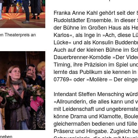
Franka Anne Kahl gehört seit der 
Rudolstädter Ensemble. In dieser 
der Bühne im Großen Haus als He
Karlos«, als Inge in »Ach, diese L
en Theaterpreis an
Lücke« und als Konsulin Buddenb
Auch auf der kleinen Bühne im Sch
Dauerbrenner-Komödie »Der Vide
Timing, ihre Präzision im Spiel und
lernte das Publikum sie kennen in
07769« oder »Molière – Der eingeb
Intendant Steffen Mensching würd
»Allrounderin, die alles kann und v
mit Leidenschaft und ungebremster
könne Drama und Klamotte, Boul
gleichermaßen bedienen und fülle 
Präsenz und Hingabe. Zugleich bes
 neben
Schauspielerin, die sich mit Neugie