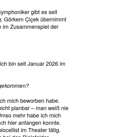
Symphoniker gibt es seit
ng: Görkem Çiçek übernimmt
lle im Zusammenspiel der
ch bin seit Januar 2026 im
r gekommen?
e ich mich beworben habe.
nicht planbar – man weiß nie
Umso mehr habe ich mich
ich hier anfangen konnte.
ocellist im Theater tätig.
bei den Bielefelder