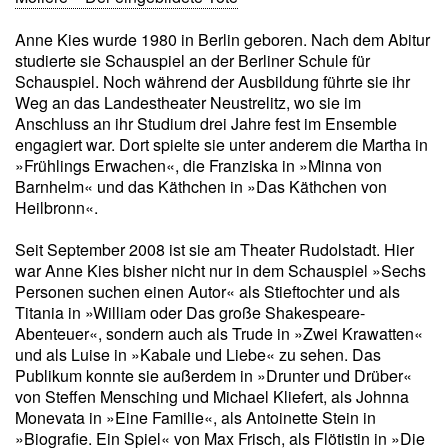
Anne Kies wurde 1980 in Berlin geboren. Nach dem Abitur
studierte sie Schauspiel an der Berliner Schule für
Schauspiel. Noch während der Ausbildung führte sie ihr
Weg an das Landestheater Neustrelitz, wo sie im
Anschluss an ihr Studium drei Jahre fest im Ensemble
engagiert war. Dort spielte sie unter anderem die Martha in
»Frühlings Erwachen«, die Franziska in »Minna von
Barnhelm« und das Käthchen in »Das Käthchen von
Heilbronn«.
Seit September 2008 ist sie am Theater Rudolstadt. Hier
war Anne Kies bisher nicht nur in dem Schauspiel »Sechs
Personen suchen einen Autor« als Stieftochter und als
Titania in »William oder Das große Shakespeare-
Abenteuer«, sondern auch als Trude in »Zwei Krawatten«
und als Luise in »Kabale und Liebe« zu sehen. Das
Publikum konnte sie außerdem in »Drunter und Drüber«
von Steffen Mensching und Michael Kliefert, als Johnna
Monevata in »Eine Familie«, als Antoinette Stein in
»Biografie. Ein Spiel« von Max Frisch, als Flötistin in »Die