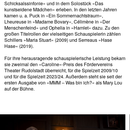
Schicksalssinfonie« und in dem Solostück »Das
kunstseidene Mädchen« erleben. In den letzten Jahren
kamen u. a. Puck in »Ein Sommernachtstraum«,
Lheureuse in »Madame Bovary«, Célimène in »Der
Menschenfeind« und Ophelia in »Hamlet« dazu. Zu den
großen Titelrollen der vielseitigen Schauspielerin zählen
Schillers »Maria Stuart« (2009) und Serreaus »Hase
Hase« (2019).
Für ihre herausragende schauspielerische Leistung bekam
sie zweimal den »Caroline«-Preis des Fördervereins
Theater Rudolstadt überreicht, für die Spielzeit 2009/10
und für die Spielzeit 2023/24. Außerdem steht sie seit der
ersten Ausgabe von »MMM – Was bin ich?« als Mary Lou
auf der Bühne.