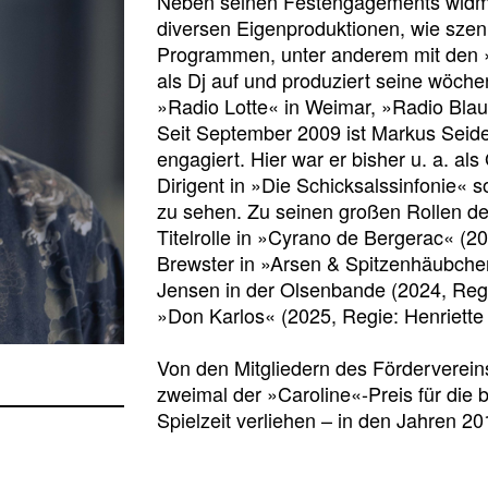
Neben seinen Festengagements widme
diversen Eigenproduktionen, wie sze
Programmen, unter anderem mit den »
als Dj auf und produziert seine wöch
»Radio Lotte« in Weimar, »Radio Blau
Seit September 2009 ist Markus Seide
engagiert. Hier war er bisher u. a. als
Dirigent in »Die Schicksalssinfonie« s
zu sehen. Zu seinen großen Rollen de
Titelrolle in »Cyrano de Bergerac« (2
Brewster in »Arsen & Spitzenhäubchen
Jensen in der Olsenbande (2024, Regi
»Don Karlos« (2025, Regie: Henriette
Von den Mitgliedern des Förderverein
zweimal der »Caroline«-Preis für die b
Spielzeit verliehen – in den Jahren 2