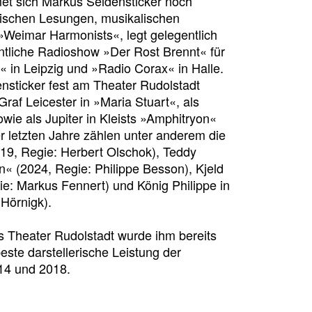
t sich Markus Seidensticker noch
nischen Lesungen, musikalischen
Weimar Harmonists«, legt gelegentlich
entliche Radioshow »Der Rost Brennt« für
« in Leipzig und »Radio Corax« in Halle.
nsticker fest am Theater Rudolstadt
 Graf Leicester in »Maria Stuart«, als
owie als Jupiter in Kleists »Amphitryon«
r letzten Jahre zählen unter anderem die
019, Regie: Herbert Olschok), Teddy
« (2024, Regie: Philippe Besson), Kjeld
e: Markus Fennert) und König Philippe in
 Hörnigk).
s Theater Rudolstadt wurde ihm bereits
este darstellerische Leistung der
014 und 2018.