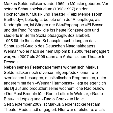
Markus Seidensticker wurde 1969 in Münster geboren. Vor
seinem Schauspielstudium (1993-1997) an der
Hochschule für Musik und Theater »Felix Mendelssohn
Bartholdy«, Leipzig, arbeitete er in der Altenpflege, als
Kindergärtner, ist Sänger der Ska/Popgruppe »El Bosso
und die Ping Pongs«, die bis heute Konzerte gibt und
studierte in Berlin Sozialpädagogik/Sozialarbeit.
1995 führte ihn seine Schauspielausbildung an das
Schauspiel-Studio des Deutschen Nationaltheaters
Weimar, wo er nach seinem Diplom bis 2006 fest engagiert
war, von 2007 bis 2009 dann am Anhaltischen Theater in
Dessau.
Neben seinen Festengagements widmet sich Markus
Seidensticker noch diversen Eigenproduktionen, wie
szenischen Lesungen, musikalischen Programmen, unter
anderem mit den »Weimar Harmonists«, legt gelegentlich
als Dj auf und produziert seine wöchentliche Radioshow
»Der Rost Brennt« für »Radio Lotte« in Weimar, »Radio
Blau« in Leipzig und »Radio Corax« in Halle.
Seit September 2009 ist Markus Seidensticker fest am
Theater Rudolstadt engagiert. Hier war er bisher u. a. als