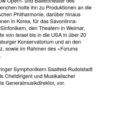
w Opern- und Balletttheater des
enchen holte ihn zu Produktionen an die
chen Philharmonie, darüber hinaus
onen in Korea, für das Savonlinna-
 Sinfonikern, den Theatern in Weimar,
e von Israel bis in die USA in über 20
rsburger Konservatorium und an den
nz, sowie im Rahmen des »Forums
.
ringer Symphonikern Saalfeld-Rudolstadt
ls Chefdirigent und Musikalischer
als Generalmusikdirektor, vor.