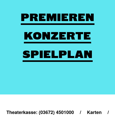
PREMIEREN
KONZERTE
SPIELPLAN
Theaterkasse: (03672) 4501000
/
Karten
/