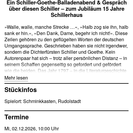
Ein Schiller-Goethe-Balladenabend & Gespräch
über diesen Schiller – zum Jubiläum 15 Jahre
Schillerhaus
»Walle, walle, manche Strecke …«, »Halb zog sie ihn, halb
sank er hin.«, »Den Dank, Dame, begehr ich nicht!«. Diese
Zeilen gehören zu den geflügelten Worten der deutschen
Umgangssprache. Geschrieben haben sie nicht irgendwer,
sondern die Dichterfürsten Schiller und Goethe. Kein
Autorenpaar hat sich – trotz aller persönlichen Distanz – in
seinem Schaffen gegenseitig so gefordert und gefördert
wie die beiden. Das Jahr 1797 – in die Literaturgeschichte
eingegangen als das »Balladenjahr« – gilt als ein
Mehr lesen
Höhepunkt ihrer Zusammenarbeit. Schiller und Goethe
Stückinfos
produzierten im poetischen Wettstreit eine Reihe von
Gedichten, die bis heute zu ihren populärsten zählen. Ob
Spielort: Schminkkasten, Rudolstadt
»Der Zauberlehrling«, »Der Schatzgräber«, »Der
Handschuh«, »Die Kraniche des Ibykus«: Balladen,
anschaulich und spannend erzählt, meist mit einer guten
Termine
Schlusspointe und leicht zu memorieren, gehörten stets
zum Kanon des deutschen Bildungsbürgers.
Mi, 02.12.2026, 10:00 Uhr