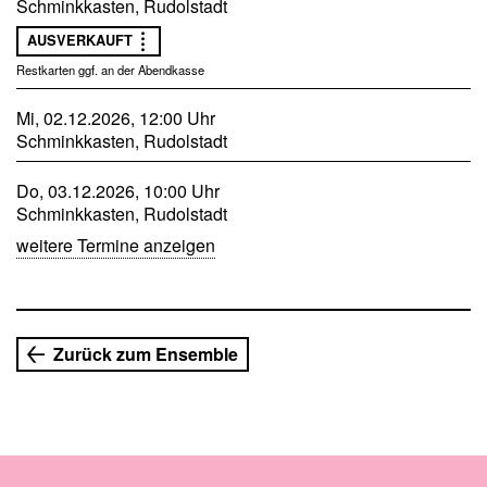
Schminkkasten, Rudolstadt
Im Anschluss an die Aufführung mit Höhepunkten des
AUSVERKAUFT
»Balladenjahres« rückt Schiller selbst in den Fokus. Dr.
Ariane Ludwig vom Schillerverein Weimar-Jena und der
Restkarten ggf. an der Abendkasse
Klassik Stiftung Weimar, der ehemalige Direktor des
Thüringer Landesmuseums Heidecksburg, Dr. Lutz
Mi, 02.12.2026, 12:00 Uhr
Unbehaun, und Theaterintendant Steffen Mensching
Schminkkasten, Rudolstadt
diskutieren mit Michael Kliefert über ihre Schillerbilder und
welche Gedanken der Dichter und Philosoph, der in
Do, 03.12.2026, 10:00 Uhr
Rudolstadt sein Herz verlor, bei ihnen auslöst.
Schminkkasten, Rudolstadt
weitere Termine anzeigen
Zurück zum Ensemble