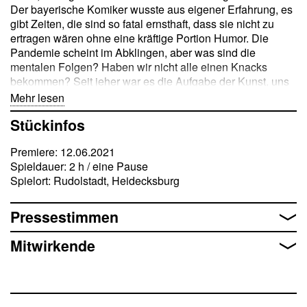
Der bayerische Komiker wusste aus eigener Erfahrung, es
gibt Zeiten, die sind so fatal ernsthaft, dass sie nicht zu
ertragen wären ohne eine kräftige Portion Humor. Die
Pandemie scheint im Abklingen, aber was sind die
mentalen Folgen? Haben wir nicht alle einen Knacks
bekommen? Seit jeher war es die Aufgabe der Kunst, uns
das große Durcheinander im Weltenlauf und die eigenen
Mehr lesen
Ungereimtheiten erhellend vor Augen zu führen. Nach der
Stückinfos
langen Kunstpause laden wir Sie für die Aufbesserung
Ihres Befindens zu einer geselligen Theatertherapie ein.
Premiere: 12.06.2021
Unsere Freiluftklinik liegt idyllisch am Berg, umgeben von
Spieldauer: 2 h / eine Pause
den Schlossmauern der Heidecksburg. Chefarzt Prof. Dr.
Spielort: Rudolstadt, Heidecksburg
hon. causa Karl Stillerbach (alias Steffen Mensching) hat
Sprechstunden an jedem Wochenende bei
Sonnenuntergang, Familienaufstellungen auch am
Pressestimmen
Sonntagnachmittag. Unsere Schauspieler und
Schauspielerinnen sind stellvertretend für Sie bereit, sich
Mitwirkende
auf die Couch zu setzen. Freuen Sie sich auf eine
»spritzige« Frischzellenkur mit Liedern, Geschichten und
Sketchen, immer nah am Puls der Zeit. Liebes Publikum,
alte Liebe rostet nicht! Und gemeinsam Lachen ist die