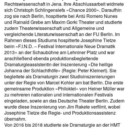
Rechtswissenschaft in Jena. Ihre Abschlussarbeit widmete
sich Christoph Schlingensiefs »Chance 2000«. Daraufhin
zog sie nach Berlin, hospitierte bei Antú Romero Nunes
und Rainald Grebe am Maxim Gorki Theater und studierte
zudem Theaterwissenschaft und Allgemeine und
vergleichende Literaturwissenschaft an der FU Berlin. Im
Rahmen dieses Studiums hospitierte Josephine Tietze
beim »F.I.N.D. – Festival Internationale Neue Dramatik
2013« an der Schaubühne am Lehniner Platz und war
anschließend ebenda produktionsbegleitende
Dramaturgieassistentin der Inszenierung »Die heilige
Johanna der Schlachthöfe« (Regie: Peter Kleinert). Sie
begleitete als Dramaturgin zwei Studioinszenierungen
unter der Regie von Marcel Kohler am bat Berlin. Die erste
gemeinsame Produktion »Philoktet« von Heiner Müller war
zu mehreren nationalen und internationalen Festivals
eingeladen, sowie an das Deutsche Theater Berlin. Zudem
wurde diese Inszenierung von Jim Rakete verfilmt, wobei
Josephine Tietze die Regie- und Produktionsassistenz
übernahm.
Von 2016 bis 2018 studierte sie Dramaturgie an der HMT